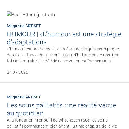
Magazine ARTISET
HUMOUR | «L’humour est une stratégie
d’adaptation»
L’humour est pour ainsi dire un élixir de vie qui accompagne
depuis l’enfance Beat Hänni, aujourd’hui âgé de 86 ans. Une
fois à la retraite, il a décidé de se vouer entièrement à la
promotion de l’humour auprès des personnes âgées. Il
24.07.2026
défend avant tout l’idée de cultiver le sens de l’humour et
d’aborder les nombreuses épreuves du quotidien avec calme
et sérénité.
Magazine ARTISET
Les soins palliatifs: une réalité vécue
au quotidien
À la fondation Kronbühl de Wittenbach (SG), les soins
palliatifs commencent bien avant l’ultime chapitre de la vie.