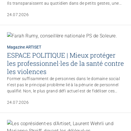
Ils transparaissent au quotidien dans de petits gestes, une
observation attentive et un accompagnement fiable. Un
24.07.2026
projet de recherche de la Haute école spécialisée de Suisse
orientale (OST) a mis en lumière tout ce que la fondation
accomplit déjà et dans quels domaines elle entend
poursuivre ses efforts.
Magazine ARTISET
ESPACE POLITIQUE | Mieux protéger
les professionnel·les de la santé contre
les violences
Former suffisamment de personnes dans le domaine social
n’est pas le principal problème lié à la pénurie de personnel
qualifié. Non, le plus grand défi actuel est de fidéliser ces
personnes à long terme.
24.07.2026