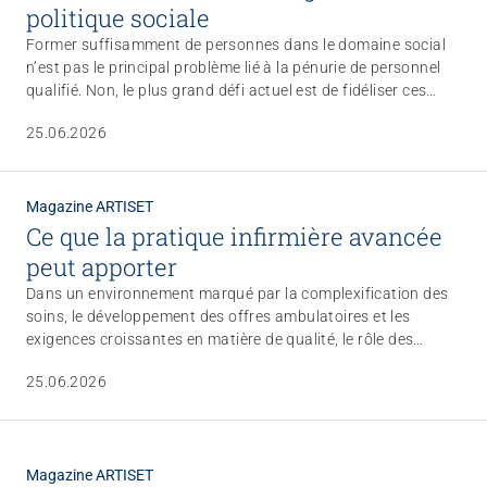
politique sociale
Former suffisamment de personnes dans le domaine social
n’est pas le principal problème lié à la pénurie de personnel
qualifié. Non, le plus grand défi actuel est de fidéliser ces
personnes à long terme.
25.06.2026
Magazine ARTISET
Ce que la pratique infirmière avancée
peut apporter
Dans un environnement marqué par la complexification des
soins, le développement des offres ambulatoires et les
exigences croissantes en matière de qualité, le rôle des
infirmières et infirmiers de pratique avancée APN, spécialisés
25.06.2026
et indépendants, gagne en importance. Dans cet article, trois
APN indépendantes évoluant dans différents domaines des
soins donnent un aperçu de leur activité.
Magazine ARTISET