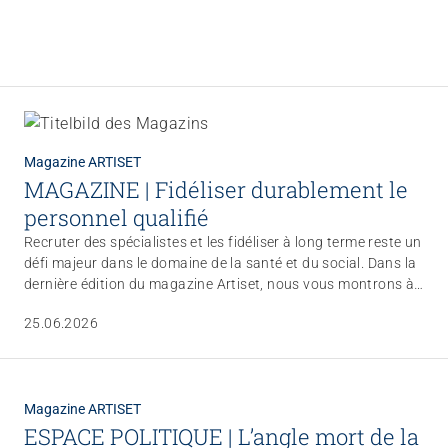
Magazine ARTISET
MAGAZINE | Fidéliser durablement le
personnel qualifié
Recruter des spécialistes et les fidéliser à long terme reste un
défi majeur dans le domaine de la santé et du social. Dans la
dernière édition du magazine Artiset, nous vous montrons à
l’aide d’exemples comment des institutions peuvent fidéliser
25.06.2026
durablement leurs collaborateur·trices grâce à des
conditions de travail attrayantes, des processus participatifs
et une attitude empreinte d’estime.
Magazine ARTISET
ESPACE POLITIQUE | L’angle mort de la