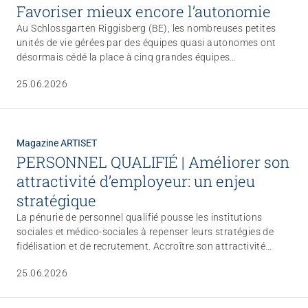
Favoriser mieux encore l’autonomie
Au Schlossgarten Riggisberg (BE), les nombreuses petites
unités de vie gérées par des équipes quasi autonomes ont
désormais cédé la place à cinq grandes équipes
professionnelles. Elles réunissent le savoir-faire nécessaire
25.06.2026
pour accompagner de manière encore plus individualisée des
personnes souffrant principalement de troubles psychiques
vers davantage d’auto-efficacité et d’indépendance. À cette
fin, les équipes se retirent des unités de vie pour privilégier
Magazine ARTISET
une démarche d’aller-vers.
PERSONNEL QUALIFIÉ | Améliorer son
attractivité d’employeur: un enjeu
stratégique
La pénurie de personnel qualifié pousse les institutions
sociales et médico-sociales à repenser leurs stratégies de
fidélisation et de recrutement. Accroître son attractivité
demande certainement de la créativité, de l’inventivité et de
25.06.2026
l’agilité. Les quelques entreprises présentées ici l’ont bien
compris, n’hésitant pas à sortir des sentiers battus.