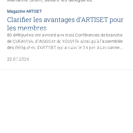
Magazine ARTISET
Clarifier les avantages d’ARTISET pour
les membres
Magazine ARTISET
80 délégué·es ont assisté aux trois Conférences de branche
HUMOUR | «Pouvoir vivre
de CURAVIVA, d’INSOS et de YOUVITA ainsi qu’à l’assemblée
ensemble des expériences
des délégué·es d’ARTISET qui a suivi, le 24 juin à Lausanne.
Le développement de la fédération faisait partie des thèmes
positives»
22.07.2026
centraux. Lors de la Conférence de branche de CURAVIVA,
24.07.2026
une motion d’audit soulevant des questions de fond a été
approuvée. Par ailleurs, d’importants projets stratégiques
ont été abordés durant toutes ces assemblées.