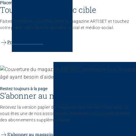
Placer une annonce
Touchez votre public cible
Faites connaître vos offres dans le magazine ARTISET et touchez
votre public cible dans le domaine social et médico-social.
Prix et conditions
Restez toujours à la page
S’abonner au magazine
Recevez la version papier du magazine directement chez vous. Si
vous êtes une de nos associations membres, vous pouvez acheter
des abonnements supplémentaires.
S’abonner au magazine