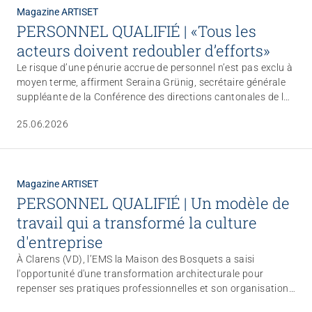
Magazine ARTISET
PERSONNEL QUALIFIÉ | «Tous les
acteurs doivent redoubler d’efforts»
Le risque d’une pénurie accrue de personnel n’est pas exclu à
moyen terme, affirment Seraina Grünig, secrétaire générale
suppléante de la Conférence des directions cantonales de la
santé (CDS), et Gaby Szöllösy, secrétaire générale de la
25.06.2026
Conférence des directions cantonales des affaires sociales
(CDAS). Elles soulignent la nécessité d’améliorer les
conditions de travail pour maintenir le personnel dans la
profession et mettent tous les acteurs face à leurs
Magazine ARTISET
responsabilités.
PERSONNEL QUALIFIÉ | Un modèle de
travail qui a transformé la culture
d'entreprise
À Clarens (VD), l’EMS la Maison des Bosquets a saisi
l'opportunité d'une transformation architecturale pour
repenser ses pratiques professionnelles et son organisation
du travail. Au cœur du changement: la mise en place des