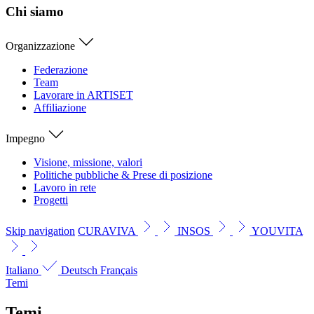
Chi siamo
Organizzazione
Federazione
Team
Lavorare in ARTISET
Affiliazione
Impegno
Visione, missione, valori
Politiche pubbliche & Prese di posizione
Lavoro in rete
Progetti
Skip navigation
CURAVIVA
INSOS
YOUVITA
Italiano
Deutsch
Français
Temi
Temi