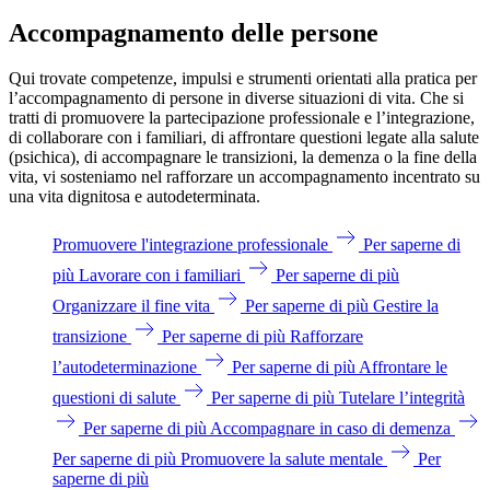
Accompagnamento delle persone
Qui trovate competenze, impulsi e strumenti orientati alla pratica per
l’accompagnamento di persone in diverse situazioni di vita. Che si
tratti di promuovere la partecipazione professionale e l’integrazione,
di collaborare con i familiari, di affrontare questioni legate alla salute
(psichica), di accompagnare le transizioni, la demenza o la fine della
vita, vi sosteniamo nel rafforzare un accompagnamento incentrato su
una vita dignitosa e autodeterminata.
Promuovere l'integrazione professionale
Per saperne di
più
Lavorare con i familiari
Per saperne di più
Organizzare il fine vita
Per saperne di più
Gestire la
transizione
Per saperne di più
Rafforzare
l’autodeterminazione
Per saperne di più
Affrontare le
questioni di salute
Per saperne di più
Tutelare l’integrità
Per saperne di più
Accompagnare in caso di demenza
Per saperne di più
Promuovere la salute mentale
Per
saperne di più