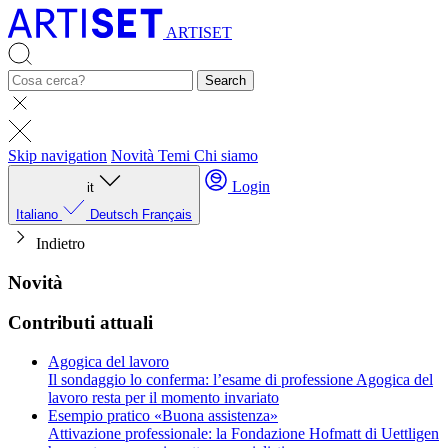
ARTISET
Search
Skip navigation
Novità
Temi
Chi siamo
Login
it
Italiano
Deutsch
Français
Indietro
Novità
Contributi attuali
Agogica del lavoro
Il sondaggio lo conferma: l’esame di professione Agogica del
lavoro resta per il momento invariato
Esempio pratico «Buona assistenza»
Attivazione professionale: la Fondazione Hofmatt di Uettligen