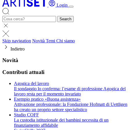
Login
Search
Skip navigation
Novità
Temi
Chi siamo
Indietro
Novità
Contributi attuali
Agogica del lavoro
Il sondaggio lo conferma: l’esame di professione Agogica del
lavoro resta per il momento invariato
Esempio pratico «Buona assistenza»
Attivazione professionale: la Fondazione Hofmatt di Uettligen
ha creato un proprio settore specialistico
Studio COFF
La custodia istituzionale dei bambini necessita di un
finanziamento affidabile