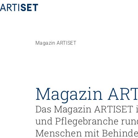
Magazin ARTISET
Föderation
Team
Arbeiten bei ARTISET
Mitgliedschaft
Magazin AR
Höhere Fachschule Sozialpädagogik
Praxispartn
Vision, Mission, Werte
Höhere Fachschule
Praxispartne
Politik und Positionen
Das Magazin ARTISET in
Kindheitspädagogik
Zusammenarbeit
Höhere Fachschule
und Pflegebranche run
Projekte
Gemeindeanimation
Menschen mit Behinde