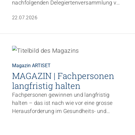
nachfolgenden Delegiertenversammlung von
ARTISET am 24. Juni in Lausanne kamen 80
22.07.2026
Delegierte zusammen. Ein zentrales Thema
bildete die Weiterentwicklung der Föderation.
In der Branchenkonferenz CURAVIVA ist ein
Prüfantrag gutgeheissen worden, der
grundsätzliche Fragen stellt. Zudem kamen
– in allen Versammlungen – wichtige
Magazin ARTISET
strategische Projekte zur Sprache.
MAGAZIN | Fachpersonen
langfristig halten
Fachpersonen gewinnen und langfristig
halten – das ist nach wie vor eine grosse
Herausforderung im Gesundheits- und
Sozialwesen. In der aktuellen Ausgabe des
ARTISET-Magazins zeigen wir Ihnen anhand