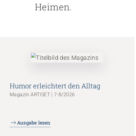
Heimen.
Personal rekrutieren und führen
Arbeit und Betriebskultur gestalten
Betrieb führen und Recht umsetzen
Sicherheit gewährleisten
Finanzierung regeln
Angebote bewerben
Angebote entwickeln
Nachhaltigkeit fördern
Einkauf organisieren
Humor erleichtert den Alltag
Magazin ARTISET | 7-8/2026
Berufliche Inklusion fördern
Mit Angehörigen arbeiten
Lebensende gestalten
Ausgabe lesen
Übergänge gestalten