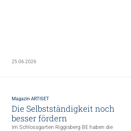
von Beispielen, wie Institutionen mit
attraktiven Arbeitsbedingungen,
partizipativen Prozessen und einer
wertschätzenden Grundhaltung
Mitarbeitende nachhaltig binden können.
25.06.2026
Magazin ARTISET
Die Selbstständigkeit noch
besser fördern
Im Schlossgarten Riggisberg BE haben die