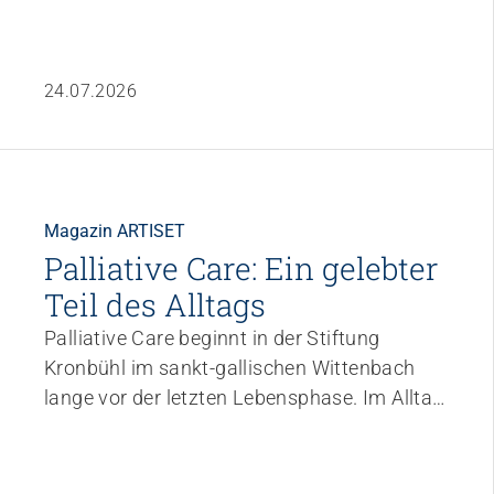
24.07.2026
Magazin ARTISET
Palliative Care: Ein gelebter
Teil des Alltags
Palliative Care beginnt in der Stiftung
Kronbühl im sankt-gallischen Wittenbach
lange vor der letzten Lebensphase. Im Alltag
zeigt sie sich in kleinen Gesten, sorgfältiger
Beobachtung und verlässlicher Begleitung.
Im Rahmen eines Forschungsprojekts mit
Magazin ARTISET