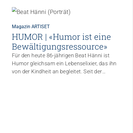
Magazin ARTISET
HUMOR | «Humor ist eine
Bewältigungsressource»
Für den heute 86-jährigen Beat Hänni ist
Humor gleichsam ein Lebenselixier, das ihn
von der Kindheit an begleitet. Seit der
Pensionierung hat er sich ganz besonders
der Förderung des Humors bei alten
Menschen verschrieben. Im Zentrum steht
für ihn die Entwicklung einer humorvollen
Haltung respektive einer heiteren
Gelassenheit gegenüber den vielen
Herausforderungen im Alltag.