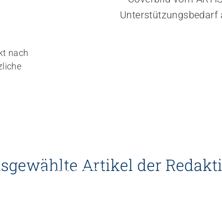
kt nach
liche
sgewählte Artikel der Redakt
Magazin ARTISET
HUMOR | Den Berufsallt
gelassener nehmen