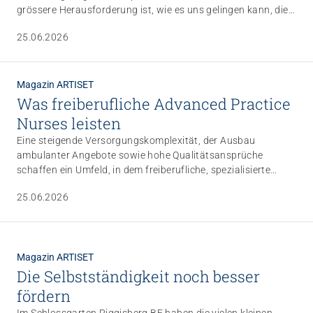
grössere Herausforderung ist, wie es uns gelingen kann, die
Fachpersonen langfristig im Beruf zu halten.
25.06.2026
Magazin ARTISET
Was freiberufliche Advanced Practice
Nurses leisten
Eine steigende Versorgungskomplexität, der Ausbau
ambulanter Angebote sowie hohe Qualitätsansprüche
schaffen ein Umfeld, in dem freiberufliche, spezialisierte
Advanced Practice Nurses an Bedeutung gewinnen. In
25.06.2026
diesem Artikel geben drei freiberufliche APN aus
unterschiedlichen Versorgungsbereichen exemplarisch
Einblick in ihre Tätigkeit.
Magazin ARTISET
Die Selbstständigkeit noch besser
fördern