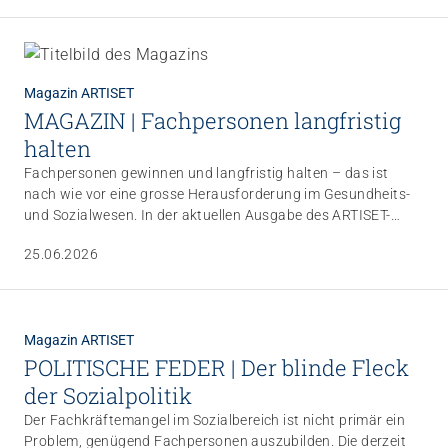
Magazin ARTISET
MAGAZIN | Fachpersonen langfristig
halten
Fachpersonen gewinnen und langfristig halten – das ist
nach wie vor eine grosse Herausforderung im Gesundheits-
und Sozialwesen. In der aktuellen Ausgabe des ARTISET-
Magazins zeigen wir Ihnen anhand von Beispielen, wie
25.06.2026
Institutionen mit attraktiven Arbeitsbedingungen,
partizipativen Prozessen und einer wertschätzenden
Grundhaltung Mitarbeitende nachhaltig binden können.
Magazin ARTISET
POLITISCHE FEDER | Der blinde Fleck
der Sozialpolitik
Der Fachkräftemangel im Sozialbereich ist nicht primär ein
Problem, genügend Fachpersonen auszubilden. Die derzeit