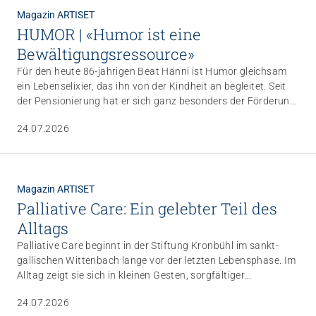
Magazin ARTISET
HUMOR | «Humor ist eine
Bewältigungsressource»
Für den heute 86-jährigen Beat Hänni ist Humor gleichsam
ein Lebenselixier, das ihn von der Kindheit an begleitet. Seit
der Pensionierung hat er sich ganz besonders der Förderung
des Humors bei alten Menschen verschrieben. Im Zentrum
24.07.2026
steht für ihn die Entwicklung einer humorvollen Haltung
respektive einer heiteren Gelassenheit gegenüber den vielen
Herausforderungen im Alltag.
Magazin ARTISET
Palliative Care: Ein gelebter Teil des
Alltags
Palliative Care beginnt in der Stiftung Kronbühl im sankt-
gallischen Wittenbach lange vor der letzten Lebensphase. Im
Alltag zeigt sie sich in kleinen Gesten, sorgfältiger
Beobachtung und verlässlicher Begleitung. Im Rahmen eines
24.07.2026
Forschungsprojekts mit der OST-Ostschweizer