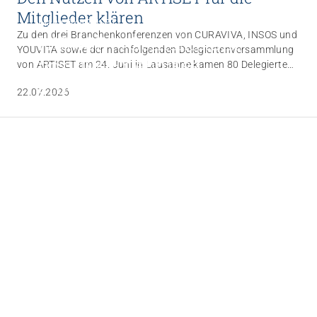
Mitglieder klären
Magazin ARTISET
Zu den drei Branchenkonferenzen von CURAVIVA, INSOS und
HUMOR | «Gemeinsame
YOUVITA sowie der nachfolgenden Delegiertenversammlung
positive Erlebnisse
von ARTISET am 24. Juni in Lausanne kamen 80 Delegierte
zusammen. Ein zentrales Thema bildete die
ermöglichen»
22.07.2026
Weiterentwicklung der Föderation. In der Branchenkonferenz
24.07.2026
CURAVIVA ist ein Prüfantrag gutgeheissen worden, der
grundsätzliche Fragen stellt. Zudem kamen – in allen
Versammlungen – wichtige strategische Projekte zur
Sprache.