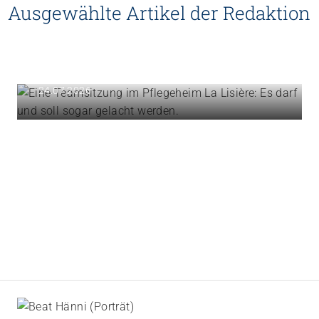
Ausgewählte Artikel der Redaktion
Magazin ARTISET
HUMOR | Den Berufsalltag
gelassener nehmen
24.07.2026
Impuls
Umgang mit verhaltensbezogenen und
psychologischen Symptomen bei Menschen mit
Demenz
20.08.2026
online