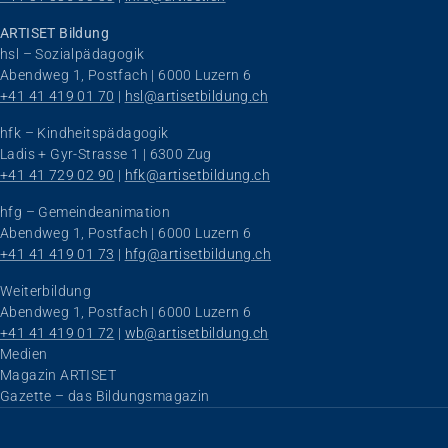
ARTISET Bildung
hsl – Sozialpädagogik
Abendweg 1, Postfach | 6000 Luzern 6
+41 41 419 01 70
 | 
hsl@artisetbildung.ch
hfk – Kindheitspädagogik
Ladis + Gyr-Strasse 1 | 6300 Zug
+41 41 729 02 90
 | 
hfk@artisetbildung.ch
hfg – Gemeindeanimation
Abendweg 1, Postfach | 6000 Luzern 6
+41 41 419 01 73
 | 
hfg@artisetbildung.ch
Weiterbildung
Abendweg 1, Postfach | 6000 Luzern 6
+41 41 419 01 72
 | 
wb@artisetbildung.ch
Navigation überspringen
Medien
Magazin ARTISET
Gazette – das Bildungsmagazin