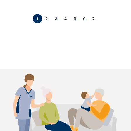
geteilten Dienste. Und für die Einrichtung bedeutet sie einen
echten Wettbewerbs-vorteil auf einem sehr angespannten
Arbeitsmarkt.
1
2
3
4
5
6
7