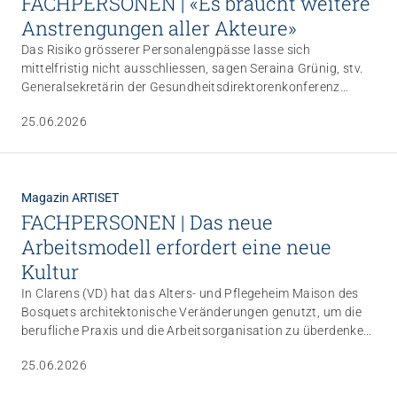
FACHPERSONEN | «Es braucht weitere
Anstrengungen aller Akteure»
Das Risiko grösserer Personalengpässe lasse sich
mittelfristig nicht ausschliessen, sagen Seraina Grünig, stv.
Generalsekretärin der Gesundheitsdirektorenkonferenz
(GDK), sowie Gaby Szöllösy, Generalsekretärin der
25.06.2026
Sozialdirektorenkonferenz (SODK). Neben den Investitionen
in die Ausbildung unterstreichen beide die Notwendigkeit, mit
besseren Arbeitsbedingungen das Personal im Beruf zu
halten – und sehen hier alle Akteure in der Pflicht.
Magazin ARTISET
FACHPERSONEN | Das neue
Arbeitsmodell erfordert eine neue
Kultur
In Clarens (VD) hat das Alters- und Pflegeheim Maison des
Bosquets architektonische Veränderungen genutzt, um die
berufliche Praxis und die Arbeitsorganisation zu überdenken.
Im Zentrum des Wandels: die Einführung durchgehender
25.06.2026
Dienste für das gesamte Personal. Diese neue Regelung ist
eine unmittelbare Reaktion auf die Belastung durch die