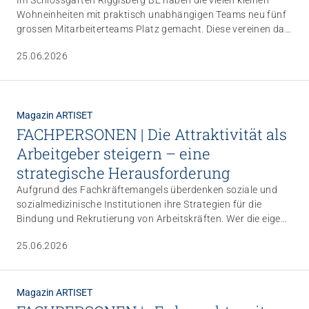
Im Schlossgarten Riggisberg BE haben die vielen kleinen
Wohneinheiten mit praktisch unabhängigen Teams neu fünf
grossen Mitarbeiterteams Platz gemacht. Diese vereinen das
fachliche Know-how, um die Menschen mit überwiegend
25.06.2026
psychischen Behinderungen noch individueller auf ihrem
Weg zu mehr Selbstwirksamkeit und Selbstständigkeit zu
begleiten. Innerhalb des «aufsuchenden» Wohnsettings
ziehen sich die Mitarbeitenden zu diesem Zweck ganz aus
Magazin ARTISET
den Wohnbereichen zurück.
FACHPERSONEN | Die Attraktivität als
Arbeitgeber steigern – eine
strategische Herausforderung
Aufgrund des Fachkräftemangels überdenken soziale und
sozialmedizinische Institutionen ihre Strategien für die
Bindung und Rekrutierung von Arbeitskräften. Wer die eigene
Attraktivität steigern will, muss kreativ, erfinderisch und
25.06.2026
flexibel sein. Die hier vorgestellten Einrichtungen sind sich
dessen durchaus bewusst und greifen auch zu Lösungen
abseits ausgetretener Pfade.
Magazin ARTISET