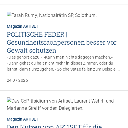
Fachhochschule wurde deutlich, wie viel die Stiftung bereits
leistet und wo sie weiter ansetzen will.
Magazin ARTISET
POLITISCHE FEDER |
Gesundheitsfachpersonen besser vor
Gewalt schützen
«Das gehört dazu.» «Kann man nichts dagegen machen.»
«Dann gehst du halt nicht mehr in dieses Zimmer, oder du
lernst, damit umzugehen.» Solche Sätze fallen zum Beispiel in
Schichtübergaben. Ein Patient schlägt zu. Eine Angehörige
24.07.2026
schreit. Eine Spritze wird zur Waffe. Danach folgt selten eine
interne Aufarbeitung, meist nur ein Achselzucken, ein Kaffee,
ein Satz in der Dokumentation.
Magazin ARTISET
Den Nutzen von ARTISET für die